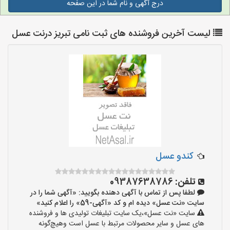
درج آگهی و نام شما در این صفحه
لیست آخرین فروشنده های ثبت نامی تبریز درنت عسل
کندو عسل
تلفن:
09387638786
لطفا پس از تماس با آگهی دهنده بگویید: «آگهی شما را در
سایت «نت عسل» دیده ام و کد «آگهی-59» را اعلام کنید»
سایت «نت عسل»،یک سایت تبلیغات تولیدی ها و فروشنده
های عسل و سایر محصولات مرتبط با عسل است وهیچ‌گونه