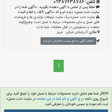
تلفن:
09387638786
لطفا پس از تماس با آگهی دهنده بگویید: «آگهی شما را در
سایت «نت عسل» دیده ام و کد «آگهی-59» را اعلام کنید»
سایت «نت عسل»،یک سایت تبلیغات تولیدی ها و فروشنده
های عسل و سایر محصولات مرتبط با عسل است وهیچ‌گونه
منفعت و مسئولیتی در قبال معاملات شما ندارد.
مکان:
آذربایجان شرقی - تبریز
انتقال آگهی به اول لیست (افزایش بازدید)
1
اگر شما هم تمایل دارید محصولات مرتبط با عسل خود را تبلیغ کنید برای
شروع روی دکمه
درج آگهی و نام شما در این صفحه
در سایت «نت عسل»
ثبت نام نموده و سپس خودتان را معرفی کنید.