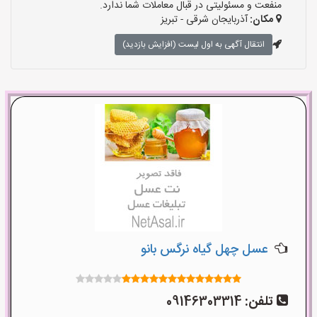
منفعت و مسئولیتی در قبال معاملات شما ندارد.
مکان:
آذربایجان شرقی - تبریز
انتقال آگهی به اول لیست (افزایش بازدید)
عسل چهل گیاه نرگس بانو
تلفن:
09146303314