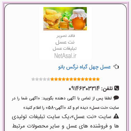
عسل چهل گیاه نرگس بانو
تلفن:
09146303314
لطفا پس از تماس با آگهی دهنده بگویید: «آگهی شما را در
سایت «نت عسل» دیده ام و کد «آگهی-58» را اعلام کنید»
سایت «نت عسل»،یک سایت تبلیغات تولیدی
ها و فروشنده های عسل و سایر محصولات مرتبط