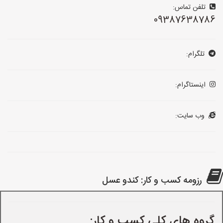
تلفن تماس:
09387638786
تلگرام:
اینستاگرام:
وب سایت:
رزومه کسب و کار: کندو عسل
گروه های کلی کسب و کار: