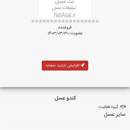
فروشنده
عضویت:1403/03/30
افزایش بازدید صفحه
کندو عسل
گروه فعالیت:
سایر عسل