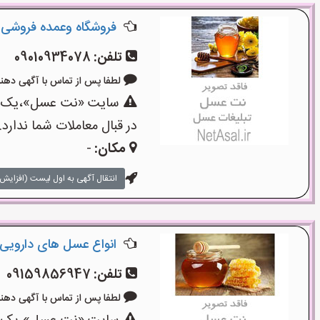
فروشگاه وعمده فروشی 
تلفن:
09010934078
لطفا پس از تماس با آگهی دهنده بگوی
سایت «نت عسل»،یک سای
در قبال معاملات شما ندارد.
مکان:
-
انتقال آگهی به اول لیست (افزایش 
انواع عسل های دارویی
تلفن:
09159856947
لطفا پس از تماس با آگهی دهنده بگوی