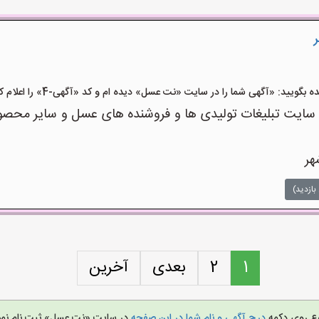
یید: «آگهی شما را در سایت «نت عسل» دیده ام و کد «آگهی-4» را اعلام کنید»
ت تبلیغات تولیدی ها و فروشنده های عسل و سایر محصولا
هر
بازدید)
1
2
بعدی
آخرین
روع روی دکمه
درج آگهی و نام شما در این صفحه
در سایت «نت عسل» ثبت نام نم