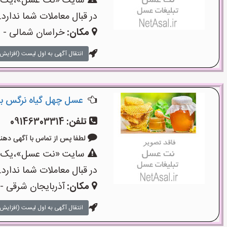
سایت «نت عسل»،یک سای
در قبال معاملات شما ندارد.
مکان:
خراسان شمالی - ب
انتقال آگهی به اول لیست (افزایش 
عسل چهل گیاه نرگس با
تلفن:
09146303314
لطفا پس از تماس با آگهی دهنده بگو
سایت «نت عسل»،یک سای
در قبال معاملات شما ندارد.
مکان:
آذربایجان شرقی - 
انتقال آگهی به اول لیست (افزایش 