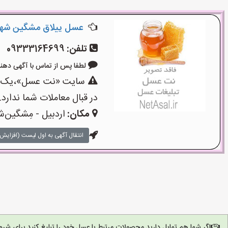
عسل ییلاق مشگین شهر
تلفن:
09333164699
لطفا پس از تماس با آگهی دهنده بگو
سایت «نت عسل»،یک سای
در قبال معاملات شما ندارد.
مکان:
اردبیل - مِشگین‌ش
انتقال آگهی به اول لیست (افزایش 
اگر شما هم تمایل دارید محصولات مرتبط با عسل خود را تبلیغ کنید برای ش