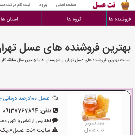
صفحه اصلی
ورود
ثبت نام در نت عس
فروشنده ها
گروه ها
استان ها
بهترین فروشنده های عسل تهرا
لیست بهترین فروشنده های عسل تهران و شهرستان ها با چندین سال سابقه کار
عسل 100درصد درمانی چهل گیاه و آویشن به ضمانت
تلفن:
09137767894
لطفا پس از تماس با آگهی دهنده بگوی
سایت «نت عسل»،یک سای