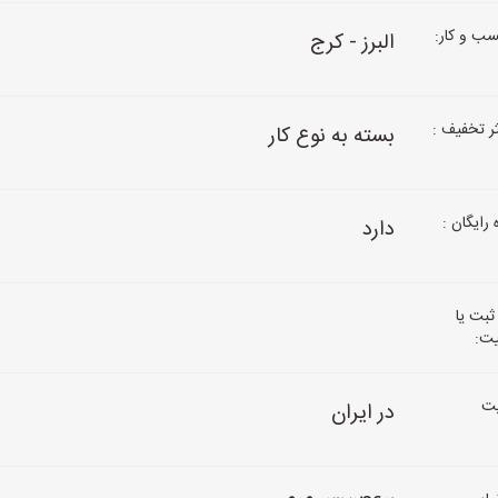
ب و کار:
البرز - کرج
 تخفیف :
بسته به نوع کار
رایگان :
دارد
ثبت یا
یت:
ت
در ایران