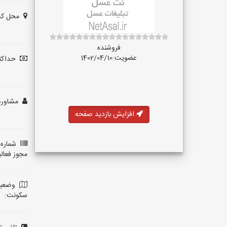
محل کس
فروشنده
عضویت:1402/04/10
حداکثر
مشاوره 
افزایش بازدید صفحه
شماره 
مجوز فعال
وضعی
سکونت: