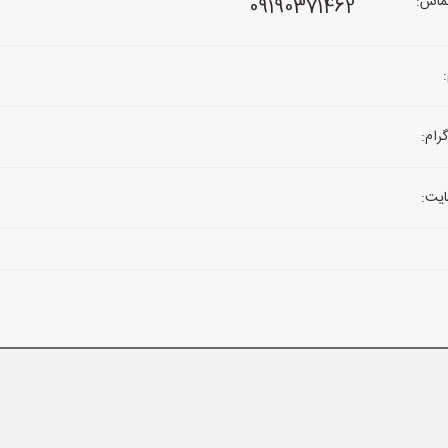
ماس:
09190371462
رام:
یت: