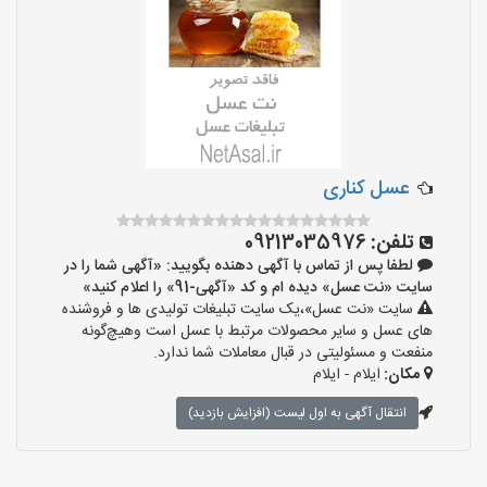
عسل کناری
تلفن:
09213035976
لطفا پس از تماس با آگهی دهنده بگویید: «آگهی شما را در
سایت «نت عسل» دیده ام و کد «آگهی-91» را اعلام کنید»
سایت «نت عسل»،یک سایت تبلیغات تولیدی ها و فروشنده
های عسل و سایر محصولات مرتبط با عسل است وهیچ‌گونه
منفعت و مسئولیتی در قبال معاملات شما ندارد.
مکان:
ایلام - ایلام
انتقال آگهی به اول لیست (افزایش بازدید)