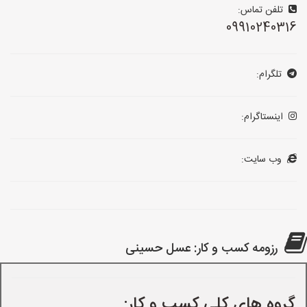
تلفن تماس:
09910240316
تلگرام:
اینستاگرام:
وب سایت:
رزومه کسب و کار: عسل حسینی
گروه های کلی کسب و کار: