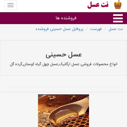
منوی
سایت
نت
فروشنده ها
عسل
نت عسل
فهرست
پروفایل عسل حسینی فروشنده
گروه ها
استان ها
عسل حسینی
انواع محصولات فروشی:عسل ارگانیک,عسل چهل گیاه کوستان,گرده گل